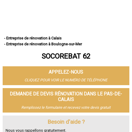
- Entreprise de rénovation à Calais
- Entreprise de rénovation à Boulogne-sur-Mer
- Entreprise de rénovation à Arras
SOCOREBAT 62
- Entreprise de rénovation à Lens
- Entreprise de rénovation à Liévin
- Entreprise de rénovation à Béthune
APPELEZ-NOUS
- Entreprise de rénovation à Hénin-Beaumont
- Entreprise de rénovation à Bruay-la-Buissière
CLIQUEZ POUR VOIR LE NUMÉRO DE TÉLÉPHONE
- Entreprise de rénovation à Avion
- Entreprise de rénovation à Carvin
DEMANDE DE DEVIS RÉNOVATION DANS LE PAS-DE-
- Entreprise de rénovation à Berck
CALAIS
- Entreprise de rénovation à Saint-Omer
Remplissez le formulaire et recevez votre devis gratuit
- Entreprise de rénovation à Outreau
- Entreprise de rénovation à Harnes
Besoin d'aide ?
- Entreprise de rénovation à Méricourt
- Entreprise de rénovation à Nœux-les-Mines
Nous vous rappellons gratuitement.