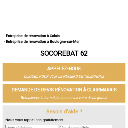
- Entreprise de rénovation à Calais
- Entreprise de rénovation à Boulogne-sur-Mer
- Entreprise de rénovation à Arras
SOCOREBAT 62
- Entreprise de rénovation à Lens
- Entreprise de rénovation à Liévin
- Entreprise de rénovation à Béthune
APPELEZ-NOUS
- Entreprise de rénovation à Hénin-Beaumont
- Entreprise de rénovation à Bruay-la-Buissière
CLIQUEZ POUR VOIR LE NUMÉRO DE TÉLÉPHONE
- Entreprise de rénovation à Avion
- Entreprise de rénovation à Carvin
DEMANDE DE DEVIS RÉNOVATION À CLAIRMARAIS
- Entreprise de rénovation à Berck
Remplissez le formulaire et recevez votre devis gratuit
- Entreprise de rénovation à Saint-Omer
- Entreprise de rénovation à Outreau
- Entreprise de rénovation à Harnes
Besoin d'aide ?
- Entreprise de rénovation à Méricourt
Nous vous rappellons gratuitement.
- Entreprise de rénovation à Nœux-les-Mines