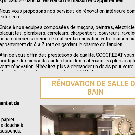
spécialisée dans la
rénovation de maison et d'appartement.
Nous vous proposons nos services de rénovation intérieure c
extérieure.
Grâce à nos équipes composées de maçons, peintres, électricie
plaquistes, plombiers, carreleurs, charpentiers, couvreurs, ravale
nous sommes à même de réaliser la rénovation votre maison ou
appartement de A à Z tout en gardant le charme de l'ancien.
Afin de vous offrir des prestations de qualité, SOCOREBAT vous
prodigue des conseils sur le choix des matériaux les plus adapt
votre rénovation. N'hésitez plus à demander un devis pour votre
rénovation de maison ou appartement à Warlus
.
RÉNOVATION DE SALLE 
BAIN
ent et de
e papier
ons douche à
C suspendu,