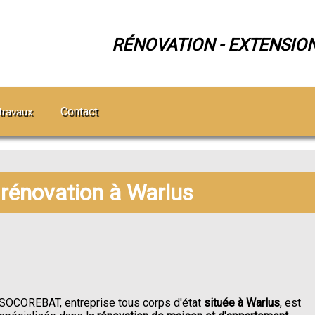
RÉNOVATION - EXTENSIO
Contact
travaux
 rénovation à Warlus
SOCOREBAT, entreprise tous corps d'état
située à Warlus
, est