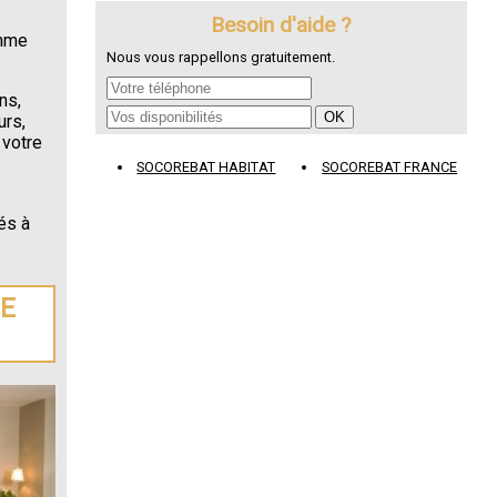
Besoin d'aide ?
omme
Nous vous rappellons gratuitement.
ns,
urs,
 votre
SOCOREBAT HABITAT
SOCOREBAT FRANCE
és à
DE