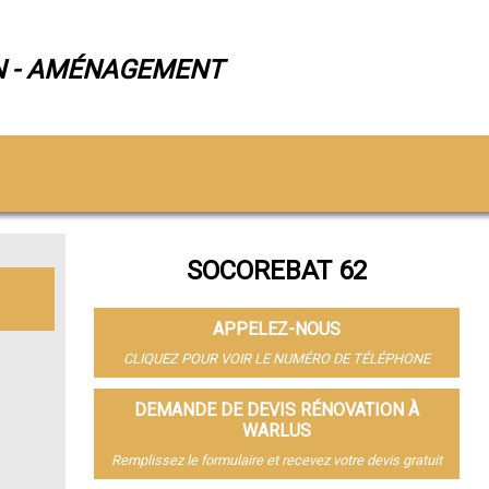
N - AMÉNAGEMENT
SOCOREBAT 62
APPELEZ-NOUS
CLIQUEZ POUR VOIR LE NUMÉRO DE TÉLÉPHONE
DEMANDE DE DEVIS RÉNOVATION À
WARLUS
Remplissez le formulaire et recevez votre devis gratuit