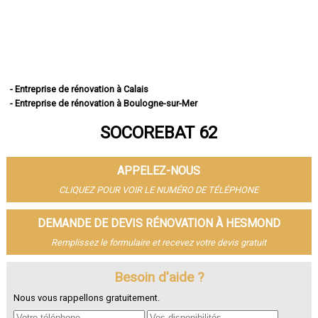
- Entreprise de rénovation à Calais
- Entreprise de rénovation à Boulogne-sur-Mer
- Entreprise de rénovation à Arras
SOCOREBAT 62
- Entreprise de rénovation à Lens
- Entreprise de rénovation à Liévin
- Entreprise de rénovation à Béthune
APPELEZ-NOUS
- Entreprise de rénovation à Hénin-Beaumont
- Entreprise de rénovation à Bruay-la-Buissière
CLIQUEZ POUR VOIR LE NUMÉRO DE TÉLÉPHONE
- Entreprise de rénovation à Avion
- Entreprise de rénovation à Carvin
DEMANDE DE DEVIS RÉNOVATION À HESMOND
- Entreprise de rénovation à Berck
Remplissez le formulaire et recevez votre devis gratuit
- Entreprise de rénovation à Saint-Omer
- Entreprise de rénovation à Outreau
- Entreprise de rénovation à Harnes
Besoin d'aide ?
- Entreprise de rénovation à Méricourt
Nous vous rappellons gratuitement.
- Entreprise de rénovation à Nœux-les-Mines