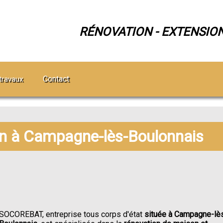
RÉNOVATION - EXTENSIO
Contact
travaux
on à Campagne-lès-Boulonnais
SOCOREBAT, entreprise tous corps d'état
située à Campagne-lè