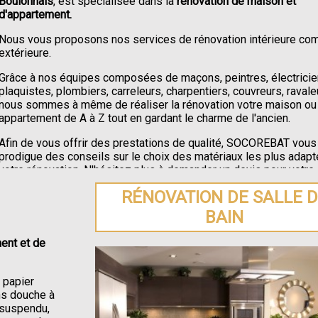
Boulonnais
, est spécialisée dans la
rénovation de maison et
d'appartement.
Nous vous proposons nos services de rénovation intérieure c
extérieure.
Grâce à nos équipes composées de maçons, peintres, électricie
plaquistes, plombiers, carreleurs, charpentiers, couvreurs, ravale
nous sommes à même de réaliser la rénovation votre maison ou
appartement de A à Z tout en gardant le charme de l'ancien.
Afin de vous offrir des prestations de qualité, SOCOREBAT vous
prodigue des conseils sur le choix des matériaux les plus adapt
votre rénovation. N'hésitez plus à demander un devis pour votre
rénovation de maison ou appartement à Campagne-lès-Boulonna
RÉNOVATION DE SALLE 
BAIN
ent et de
e papier
ons douche à
C suspendu,