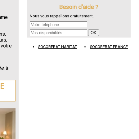
Besoin d'aide ?
Nous vous rappellons gratuitement.
omme
ns,
urs,
 votre
SOCOREBAT HABITAT
SOCOREBAT FRANCE
és à
is
.
DE