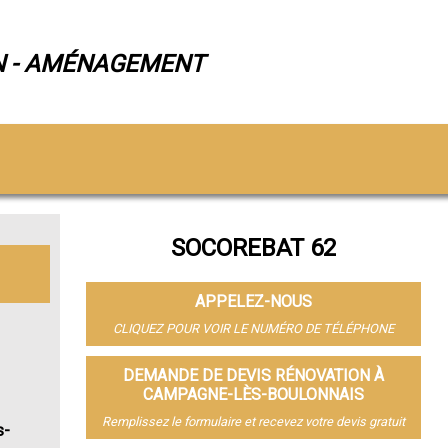
N - AMÉNAGEMENT
SOCOREBAT 62
APPELEZ-NOUS
CLIQUEZ POUR VOIR LE NUMÉRO DE TÉLÉPHONE
DEMANDE DE DEVIS RÉNOVATION À
CAMPAGNE-LÈS-BOULONNAIS
Remplissez le formulaire et recevez votre devis gratuit
s-