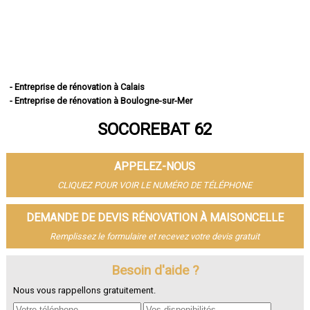
- Entreprise de rénovation à Calais
- Entreprise de rénovation à Boulogne-sur-Mer
- Entreprise de rénovation à Arras
SOCOREBAT 62
- Entreprise de rénovation à Lens
- Entreprise de rénovation à Liévin
- Entreprise de rénovation à Béthune
APPELEZ-NOUS
- Entreprise de rénovation à Hénin-Beaumont
- Entreprise de rénovation à Bruay-la-Buissière
CLIQUEZ POUR VOIR LE NUMÉRO DE TÉLÉPHONE
- Entreprise de rénovation à Avion
- Entreprise de rénovation à Carvin
DEMANDE DE DEVIS RÉNOVATION À MAISONCELLE
- Entreprise de rénovation à Berck
Remplissez le formulaire et recevez votre devis gratuit
- Entreprise de rénovation à Saint-Omer
- Entreprise de rénovation à Outreau
- Entreprise de rénovation à Harnes
Besoin d'aide ?
- Entreprise de rénovation à Méricourt
Nous vous rappellons gratuitement.
- Entreprise de rénovation à Nœux-les-Mines