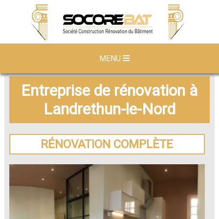
MENU
Entreprise de rénovation à
Landrethun-le-Nord
RÉNOVATION COMPLÈTE