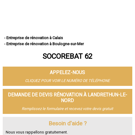
- Entreprise de rénovation à Calais
- Entreprise de rénovation à Boulogne-sur-Mer
- Entreprise de rénovation à Arras
SOCOREBAT 62
- Entreprise de rénovation à Lens
- Entreprise de rénovation à Liévin
- Entreprise de rénovation à Béthune
APPELEZ-NOUS
- Entreprise de rénovation à Hénin-Beaumont
- Entreprise de rénovation à Bruay-la-Buissière
CLIQUEZ POUR VOIR LE NUMÉRO DE TÉLÉPHONE
- Entreprise de rénovation à Avion
- Entreprise de rénovation à Carvin
DEMANDE DE DEVIS RÉNOVATION À LANDRETHUN-LE-
- Entreprise de rénovation à Berck
NORD
- Entreprise de rénovation à Saint-Omer
Remplissez le formulaire et recevez votre devis gratuit
- Entreprise de rénovation à Outreau
- Entreprise de rénovation à Harnes
Besoin d'aide ?
- Entreprise de rénovation à Méricourt
- Entreprise de rénovation à Nœux-les-Mines
Nous vous rappellons gratuitement.