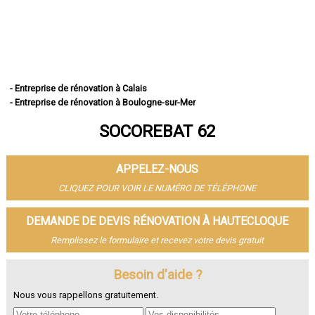
- Entreprise de rénovation à Calais
- Entreprise de rénovation à Boulogne-sur-Mer
- Entreprise de rénovation à Arras
SOCOREBAT 62
- Entreprise de rénovation à Lens
- Entreprise de rénovation à Liévin
- Entreprise de rénovation à Béthune
APPELEZ-NOUS
- Entreprise de rénovation à Hénin-Beaumont
- Entreprise de rénovation à Bruay-la-Buissière
CLIQUEZ POUR VOIR LE NUMÉRO DE TÉLÉPHONE
- Entreprise de rénovation à Avion
- Entreprise de rénovation à Carvin
DEMANDE DE DEVIS RÉNOVATION À HAUTECLOQUE
- Entreprise de rénovation à Berck
Remplissez le formulaire et recevez votre devis gratuit
- Entreprise de rénovation à Saint-Omer
- Entreprise de rénovation à Outreau
- Entreprise de rénovation à Harnes
Besoin d'aide ?
- Entreprise de rénovation à Méricourt
Nous vous rappellons gratuitement.
- Entreprise de rénovation à Nœux-les-Mines