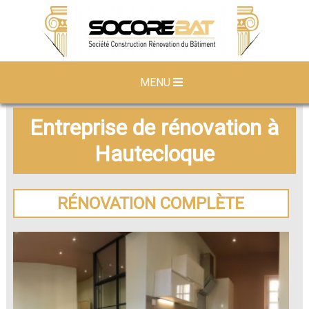
MENU
Entreprise de rénovation à
Hautecloque
RÉNOVATION COMPLÈTE