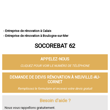
- Entreprise de rénovation à Calais
- Entreprise de rénovation à Boulogne-sur-Mer
- Entreprise de rénovation à Arras
SOCOREBAT 62
- Entreprise de rénovation à Lens
- Entreprise de rénovation à Liévin
- Entreprise de rénovation à Béthune
APPELEZ-NOUS
- Entreprise de rénovation à Hénin-Beaumont
- Entreprise de rénovation à Bruay-la-Buissière
CLIQUEZ POUR VOIR LE NUMÉRO DE TÉLÉPHONE
- Entreprise de rénovation à Avion
- Entreprise de rénovation à Carvin
DEMANDE DE DEVIS RÉNOVATION À NEUVILLE-AU-
- Entreprise de rénovation à Berck
CORNET
- Entreprise de rénovation à Saint-Omer
Remplissez le formulaire et recevez votre devis gratuit
- Entreprise de rénovation à Outreau
- Entreprise de rénovation à Harnes
Besoin d'aide ?
- Entreprise de rénovation à Méricourt
- Entreprise de rénovation à Nœux-les-Mines
Nous vous rappellons gratuitement.