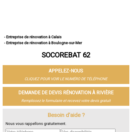
- Entreprise de rénovation à Calais
- Entreprise de rénovation à Boulogne-sur-Mer
- Entreprise de rénovation à Arras
SOCOREBAT 62
- Entreprise de rénovation à Lens
- Entreprise de rénovation à Liévin
- Entreprise de rénovation à Béthune
APPELEZ-NOUS
- Entreprise de rénovation à Hénin-Beaumont
- Entreprise de rénovation à Bruay-la-Buissière
CLIQUEZ POUR VOIR LE NUMÉRO DE TÉLÉPHONE
- Entreprise de rénovation à Avion
- Entreprise de rénovation à Carvin
DEMANDE DE DEVIS RÉNOVATION À RIVIÈRE
- Entreprise de rénovation à Berck
Remplissez le formulaire et recevez votre devis gratuit
- Entreprise de rénovation à Saint-Omer
- Entreprise de rénovation à Outreau
- Entreprise de rénovation à Harnes
Besoin d'aide ?
- Entreprise de rénovation à Méricourt
Nous vous rappellons gratuitement.
- Entreprise de rénovation à Nœux-les-Mines