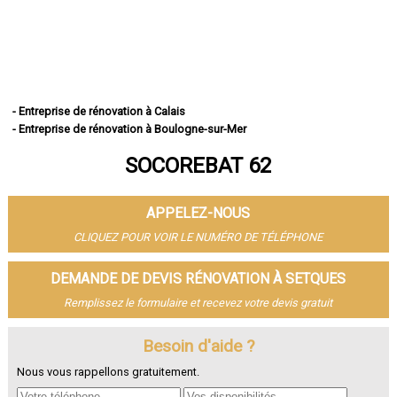
- Entreprise de rénovation à Calais
- Entreprise de rénovation à Boulogne-sur-Mer
- Entreprise de rénovation à Arras
SOCOREBAT 62
- Entreprise de rénovation à Lens
- Entreprise de rénovation à Liévin
- Entreprise de rénovation à Béthune
APPELEZ-NOUS
- Entreprise de rénovation à Hénin-Beaumont
- Entreprise de rénovation à Bruay-la-Buissière
CLIQUEZ POUR VOIR LE NUMÉRO DE TÉLÉPHONE
- Entreprise de rénovation à Avion
- Entreprise de rénovation à Carvin
DEMANDE DE DEVIS RÉNOVATION À SETQUES
- Entreprise de rénovation à Berck
Remplissez le formulaire et recevez votre devis gratuit
- Entreprise de rénovation à Saint-Omer
- Entreprise de rénovation à Outreau
- Entreprise de rénovation à Harnes
Besoin d'aide ?
- Entreprise de rénovation à Méricourt
Nous vous rappellons gratuitement.
- Entreprise de rénovation à Nœux-les-Mines