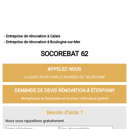
- Entreprise de rénovation à Calais
- Entreprise de rénovation à Boulogne-sur-Mer
- Entreprise de rénovation à Arras
SOCOREBAT 62
- Entreprise de rénovation à Lens
- Entreprise de rénovation à Liévin
- Entreprise de rénovation à Béthune
APPELEZ-NOUS
- Entreprise de rénovation à Hénin-Beaumont
- Entreprise de rénovation à Bruay-la-Buissière
CLIQUEZ POUR VOIR LE NUMÉRO DE TÉLÉPHONE
- Entreprise de rénovation à Avion
- Entreprise de rénovation à Carvin
DEMANDE DE DEVIS RÉNOVATION À ÉTERPIGNY
- Entreprise de rénovation à Berck
Remplissez le formulaire et recevez votre devis gratuit
- Entreprise de rénovation à Saint-Omer
- Entreprise de rénovation à Outreau
- Entreprise de rénovation à Harnes
Besoin d'aide ?
- Entreprise de rénovation à Méricourt
Nous vous rappellons gratuitement.
- Entreprise de rénovation à Nœux-les-Mines