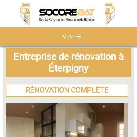
MENU
Entreprise de rénovation à
Éterpigny
RÉNOVATION COMPLÈTE