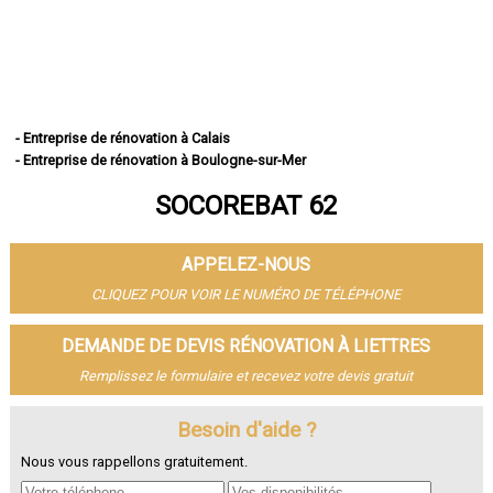
- Entreprise de rénovation à Calais
- Entreprise de rénovation à Boulogne-sur-Mer
- Entreprise de rénovation à Arras
SOCOREBAT 62
- Entreprise de rénovation à Lens
- Entreprise de rénovation à Liévin
- Entreprise de rénovation à Béthune
APPELEZ-NOUS
- Entreprise de rénovation à Hénin-Beaumont
- Entreprise de rénovation à Bruay-la-Buissière
CLIQUEZ POUR VOIR LE NUMÉRO DE TÉLÉPHONE
- Entreprise de rénovation à Avion
- Entreprise de rénovation à Carvin
DEMANDE DE DEVIS RÉNOVATION À LIETTRES
- Entreprise de rénovation à Berck
Remplissez le formulaire et recevez votre devis gratuit
- Entreprise de rénovation à Saint-Omer
- Entreprise de rénovation à Outreau
- Entreprise de rénovation à Harnes
Besoin d'aide ?
- Entreprise de rénovation à Méricourt
Nous vous rappellons gratuitement.
- Entreprise de rénovation à Nœux-les-Mines