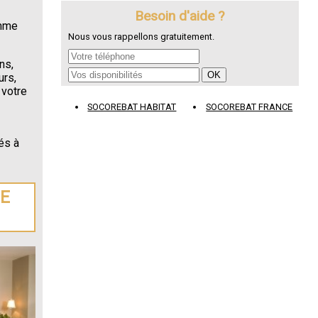
Besoin d'aide ?
omme
Nous vous rappellons gratuitement.
ns,
urs,
 votre
SOCOREBAT HABITAT
SOCOREBAT FRANCE
és à
DE