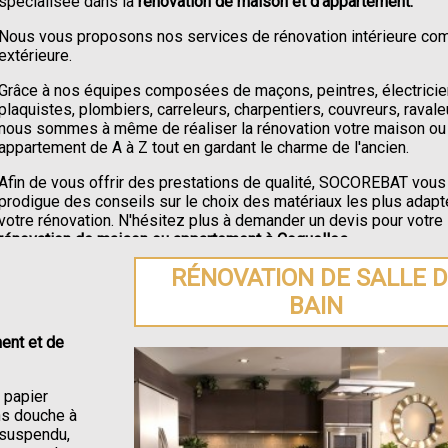
spécialisée dans la
rénovation de maison et d'appartement.
Nous vous proposons nos services de rénovation intérieure c
extérieure.
Grâce à nos équipes composées de maçons, peintres, électricie
plaquistes, plombiers, carreleurs, charpentiers, couvreurs, ravale
nous sommes à même de réaliser la rénovation votre maison ou
appartement de A à Z tout en gardant le charme de l'ancien.
Afin de vous offrir des prestations de qualité, SOCOREBAT vous
prodigue des conseils sur le choix des matériaux les plus adapt
votre rénovation. N'hésitez plus à demander un devis pour votre
rénovation de maison ou appartement à Coquelles
.
RÉNOVATION DE SALLE 
BAIN
ent et de
e papier
ons douche à
C suspendu,