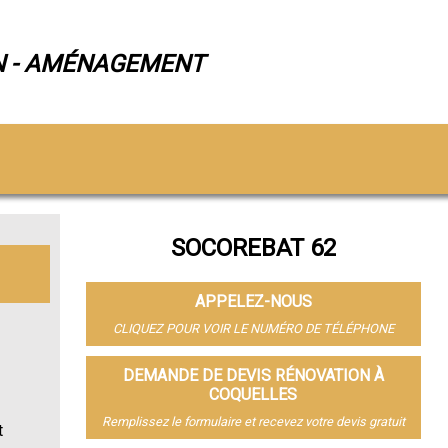
N - AMÉNAGEMENT
SOCOREBAT 62
APPELEZ-NOUS
CLIQUEZ POUR VOIR LE NUMÉRO DE TÉLÉPHONE
DEMANDE DE DEVIS RÉNOVATION À
COQUELLES
Remplissez le formulaire et recevez votre devis gratuit
t