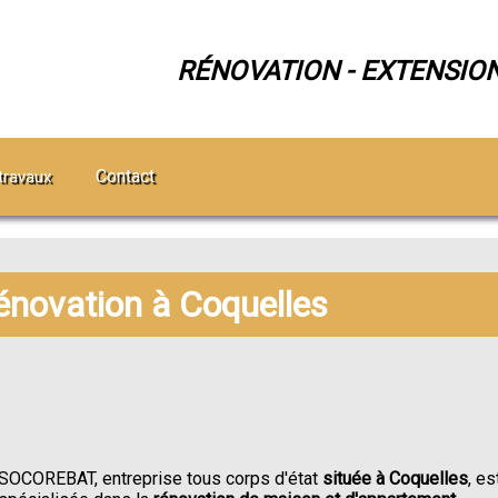
RÉNOVATION - EXTENSIO
Contact
travaux
rénovation à Coquelles
SOCOREBAT, entreprise tous corps d'état
située à Coquelles
, es