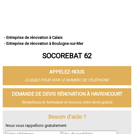
- Entreprise de rénovation à Calais
- Entreprise de rénovation à Boulogne-sur-Mer
- Entreprise de rénovation à Arras
SOCOREBAT 62
- Entreprise de rénovation à Lens
- Entreprise de rénovation à Liévin
- Entreprise de rénovation à Béthune
APPELEZ-NOUS
- Entreprise de rénovation à Hénin-Beaumont
- Entreprise de rénovation à Bruay-la-Buissière
CLIQUEZ POUR VOIR LE NUMÉRO DE TÉLÉPHONE
- Entreprise de rénovation à Avion
- Entreprise de rénovation à Carvin
DEMANDE DE DEVIS RÉNOVATION À HAVRINCOURT
- Entreprise de rénovation à Berck
Remplissez le formulaire et recevez votre devis gratuit
- Entreprise de rénovation à Saint-Omer
- Entreprise de rénovation à Outreau
- Entreprise de rénovation à Harnes
Besoin d'aide ?
- Entreprise de rénovation à Méricourt
Nous vous rappellons gratuitement.
- Entreprise de rénovation à Nœux-les-Mines