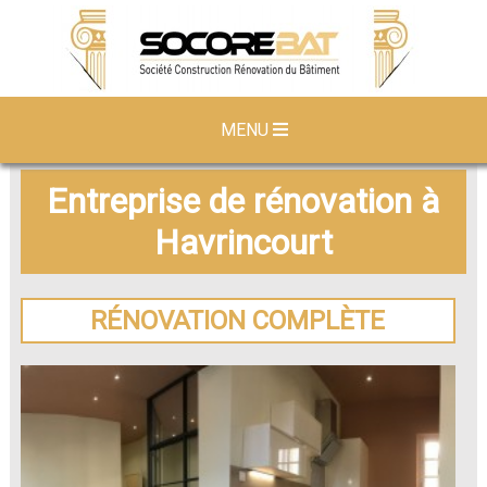
MENU
Entreprise de rénovation à
Havrincourt
RÉNOVATION COMPLÈTE