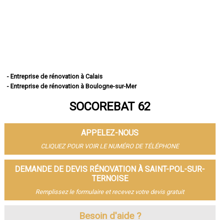
- Entreprise de rénovation à Calais
- Entreprise de rénovation à Boulogne-sur-Mer
- Entreprise de rénovation à Arras
SOCOREBAT 62
- Entreprise de rénovation à Lens
- Entreprise de rénovation à Liévin
- Entreprise de rénovation à Béthune
APPELEZ-NOUS
- Entreprise de rénovation à Hénin-Beaumont
- Entreprise de rénovation à Bruay-la-Buissière
CLIQUEZ POUR VOIR LE NUMÉRO DE TÉLÉPHONE
- Entreprise de rénovation à Avion
- Entreprise de rénovation à Carvin
DEMANDE DE DEVIS RÉNOVATION À SAINT-POL-SUR-
- Entreprise de rénovation à Berck
TERNOISE
- Entreprise de rénovation à Saint-Omer
Remplissez le formulaire et recevez votre devis gratuit
- Entreprise de rénovation à Outreau
- Entreprise de rénovation à Harnes
Besoin d'aide ?
- Entreprise de rénovation à Méricourt