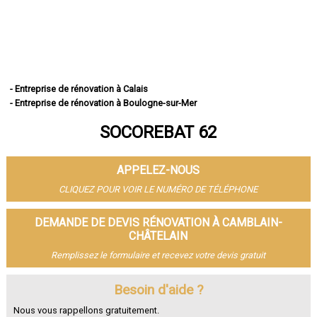
- Entreprise de rénovation à Calais
- Entreprise de rénovation à Boulogne-sur-Mer
- Entreprise de rénovation à Arras
SOCOREBAT 62
- Entreprise de rénovation à Lens
- Entreprise de rénovation à Liévin
- Entreprise de rénovation à Béthune
APPELEZ-NOUS
- Entreprise de rénovation à Hénin-Beaumont
- Entreprise de rénovation à Bruay-la-Buissière
CLIQUEZ POUR VOIR LE NUMÉRO DE TÉLÉPHONE
- Entreprise de rénovation à Avion
- Entreprise de rénovation à Carvin
DEMANDE DE DEVIS RÉNOVATION À CAMBLAIN-
- Entreprise de rénovation à Berck
CHÂTELAIN
- Entreprise de rénovation à Saint-Omer
Remplissez le formulaire et recevez votre devis gratuit
- Entreprise de rénovation à Outreau
- Entreprise de rénovation à Harnes
Besoin d'aide ?
- Entreprise de rénovation à Méricourt
- Entreprise de rénovation à Nœux-les-Mines
Nous vous rappellons gratuitement.