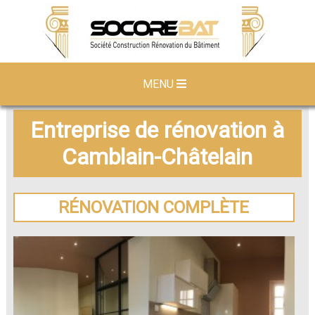
MENU
Entreprise de rénovation à
Camblain-Châtelain
RÉNOVATION COMPLÈTE