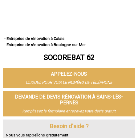
- Entreprise de rénovation à Calais
- Entreprise de rénovation à Boulogne-sur-Mer
- Entreprise de rénovation à Arras
SOCOREBAT 62
- Entreprise de rénovation à Lens
- Entreprise de rénovation à Liévin
- Entreprise de rénovation à Béthune
APPELEZ-NOUS
- Entreprise de rénovation à Hénin-Beaumont
- Entreprise de rénovation à Bruay-la-Buissière
CLIQUEZ POUR VOIR LE NUMÉRO DE TÉLÉPHONE
- Entreprise de rénovation à Avion
- Entreprise de rénovation à Carvin
DEMANDE DE DEVIS RÉNOVATION À SAINS-LÈS-
- Entreprise de rénovation à Berck
PERNES
- Entreprise de rénovation à Saint-Omer
Remplissez le formulaire et recevez votre devis gratuit
- Entreprise de rénovation à Outreau
- Entreprise de rénovation à Harnes
Besoin d'aide ?
- Entreprise de rénovation à Méricourt
- Entreprise de rénovation à Nœux-les-Mines
Nous vous rappellons gratuitement.