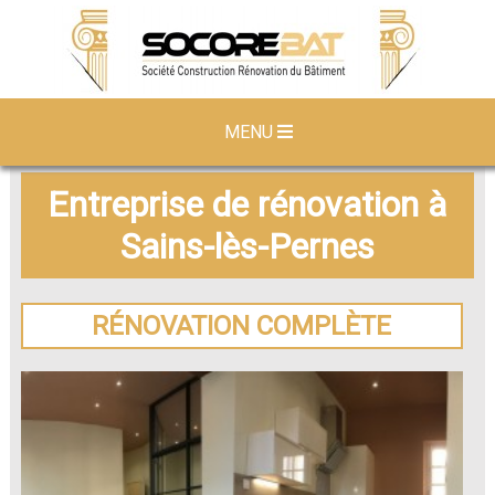
MENU
Entreprise de rénovation à
Sains-lès-Pernes
RÉNOVATION COMPLÈTE