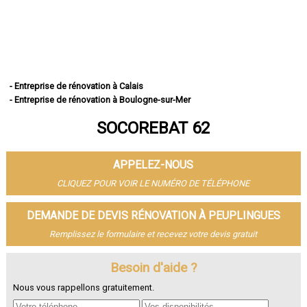
- Entreprise de rénovation à Calais
- Entreprise de rénovation à Boulogne-sur-Mer
- Entreprise de rénovation à Arras
SOCOREBAT 62
- Entreprise de rénovation à Lens
- Entreprise de rénovation à Liévin
- Entreprise de rénovation à Béthune
APPELEZ-NOUS
- Entreprise de rénovation à Hénin-Beaumont
- Entreprise de rénovation à Bruay-la-Buissière
CLIQUEZ POUR VOIR LE NUMÉRO DE TÉLÉPHONE
- Entreprise de rénovation à Avion
- Entreprise de rénovation à Carvin
DEMANDE DE DEVIS RÉNOVATION À PEUPLINGUES
- Entreprise de rénovation à Berck
Remplissez le formulaire et recevez votre devis gratuit
- Entreprise de rénovation à Saint-Omer
- Entreprise de rénovation à Outreau
- Entreprise de rénovation à Harnes
Besoin d'aide ?
- Entreprise de rénovation à Méricourt
Nous vous rappellons gratuitement.
- Entreprise de rénovation à Nœux-les-Mines