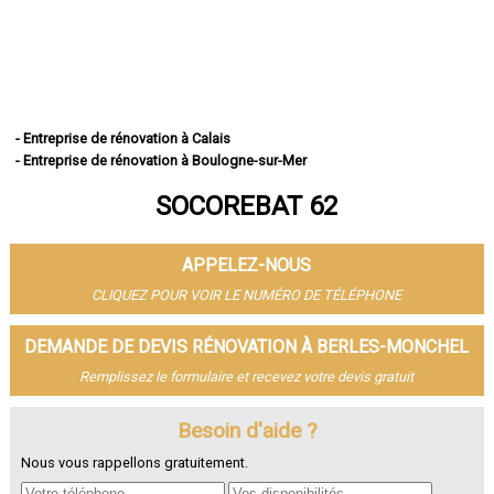
- Entreprise de rénovation à Calais
- Entreprise de rénovation à Boulogne-sur-Mer
- Entreprise de rénovation à Arras
SOCOREBAT 62
- Entreprise de rénovation à Lens
- Entreprise de rénovation à Liévin
- Entreprise de rénovation à Béthune
APPELEZ-NOUS
- Entreprise de rénovation à Hénin-Beaumont
- Entreprise de rénovation à Bruay-la-Buissière
CLIQUEZ POUR VOIR LE NUMÉRO DE TÉLÉPHONE
- Entreprise de rénovation à Avion
- Entreprise de rénovation à Carvin
DEMANDE DE DEVIS RÉNOVATION À BERLES-MONCHEL
- Entreprise de rénovation à Berck
Remplissez le formulaire et recevez votre devis gratuit
- Entreprise de rénovation à Saint-Omer
- Entreprise de rénovation à Outreau
- Entreprise de rénovation à Harnes
Besoin d'aide ?
- Entreprise de rénovation à Méricourt
Nous vous rappellons gratuitement.
- Entreprise de rénovation à Nœux-les-Mines