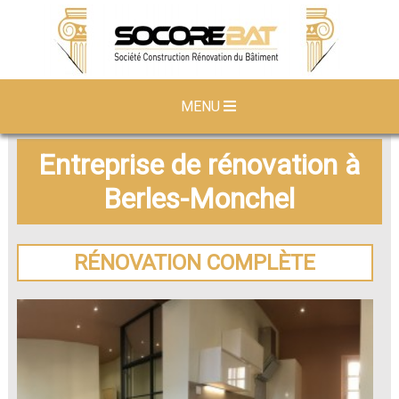
MENU
Entreprise de rénovation à
Berles-Monchel
RÉNOVATION COMPLÈTE