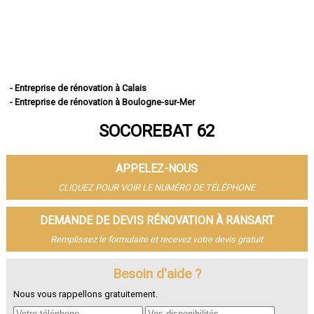
- Entreprise de rénovation à Calais
- Entreprise de rénovation à Boulogne-sur-Mer
- Entreprise de rénovation à Arras
SOCOREBAT 62
- Entreprise de rénovation à Lens
- Entreprise de rénovation à Liévin
- Entreprise de rénovation à Béthune
APPELEZ-NOUS
- Entreprise de rénovation à Hénin-Beaumont
- Entreprise de rénovation à Bruay-la-Buissière
CLIQUEZ POUR VOIR LE NUMÉRO DE TÉLÉPHONE
- Entreprise de rénovation à Avion
- Entreprise de rénovation à Carvin
DEMANDE DE DEVIS RÉNOVATION À RANSART
- Entreprise de rénovation à Berck
Remplissez le formulaire et recevez votre devis gratuit
- Entreprise de rénovation à Saint-Omer
- Entreprise de rénovation à Outreau
- Entreprise de rénovation à Harnes
Besoin d'aide ?
- Entreprise de rénovation à Méricourt
Nous vous rappellons gratuitement.
- Entreprise de rénovation à Nœux-les-Mines