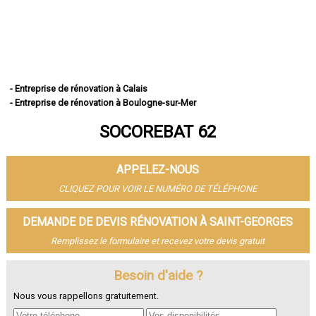
- Entreprise de rénovation à Calais
- Entreprise de rénovation à Boulogne-sur-Mer
- Entreprise de rénovation à Arras
SOCOREBAT 62
- Entreprise de rénovation à Lens
- Entreprise de rénovation à Liévin
- Entreprise de rénovation à Béthune
APPELEZ-NOUS
- Entreprise de rénovation à Hénin-Beaumont
- Entreprise de rénovation à Bruay-la-Buissière
CLIQUEZ POUR VOIR LE NUMÉRO DE TÉLÉPHONE
- Entreprise de rénovation à Avion
- Entreprise de rénovation à Carvin
DEMANDE DE DEVIS RÉNOVATION À SAINT-GEORGES
- Entreprise de rénovation à Berck
Remplissez le formulaire et recevez votre devis gratuit
- Entreprise de rénovation à Saint-Omer
- Entreprise de rénovation à Outreau
- Entreprise de rénovation à Harnes
Besoin d'aide ?
- Entreprise de rénovation à Méricourt
Nous vous rappellons gratuitement.
- Entreprise de rénovation à Nœux-les-Mines