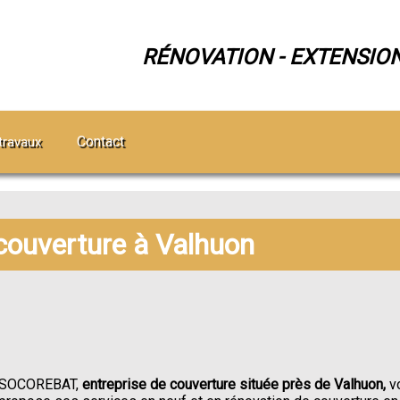
RÉNOVATION - EXTENSIO
Contact
travaux
 couverture à Valhuon
SOCOREBAT,
entreprise de couverture située près de Valhuon,
v