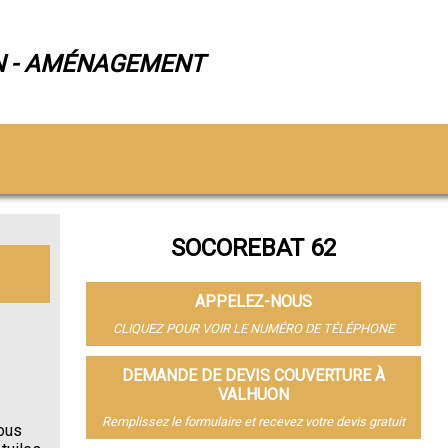
N - AMÉNAGEMENT
SOCOREBAT 62
APPELEZ-NOUS
CLIQUEZ POUR VOIR LE NUMÉRO DE TÉLÉPHONE
DEMANDE DE DEVIS COUVERTURE À
VALHUON
Remplissez le formulaire et recevez votre devis gratuit
ous